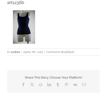
art1236b
su
Di
andrea
|
Aprile 7th, 2016
|
Commenti disabilitati
art1236b
Share This Story, Choose Your Platform!
Facebook
X
Reddit
LinkedIn
Tumblr
Pinterest
Vk
Email