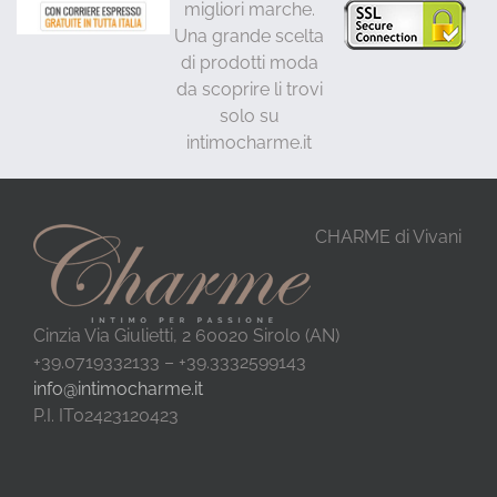
migliori marche.
Una grande scelta
di prodotti moda
da scoprire li trovi
solo su
intimocharme.it
CHARME di Vivani
Cinzia Via Giulietti, 2 60020 Sirolo (AN)
+39.0719332133 – +39.3332599143
info@intimocharme.it
P.I. IT02423120423