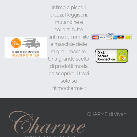
Intimo a piccoli
prezzi. Reggiseni,
mutandine e
collant, tutto
l’intimo fermminile
e maschile delle
migliori marche.
Una grande scelta
di prodotti moda
da scoprire li trovi
solo su
intimocharme.it
CHARME di Vivani