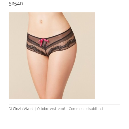
5254n
su
Di
Cinzia Vivani
|
Ottobre 21st, 2016
|
Commenti disabilitati
5254n