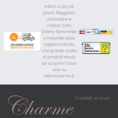
Intimo a piccoli
prezzi. Reggiseni,
mutandine e
collant, tutto
l’intimo fermminile
e maschile delle
migliori marche.
Una grande scelta
di prodotti moda
da scoprire li trovi
solo su
intimocharme.it
CHARME di Vivani