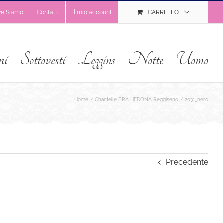
ve Siamo
Contatti
Il mio account
CARRELLO
ni
Sottovesti
Leggins
Notte
Uomo
Home
Chantelle BRA HEDONA Reggiseno
2031_nero
Precedente