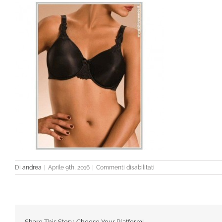
su
Di
andrea
|
Aprile 9th, 2016
|
Commenti disabilitati
2031_nero
Share This Story, Choose Your Platform!