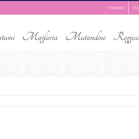
Il Negozio
Do
stumi
Maglieria
Mutandine
Reggise