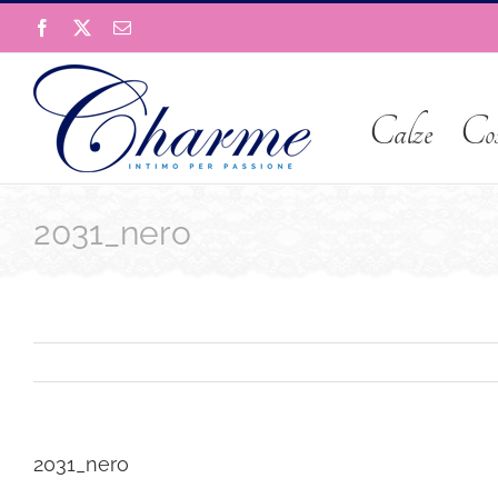
Salta
Facebook
X
Email
al
contenuto
Calze
Co
2031_nero
2031_nero