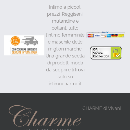
Intimo a piccoli
prezzi. Reggiseni,
mutandine e
collant, tutto
l’intimo fermminile
e maschile delle
migliori marche.
Una grande scelta
di prodotti moda
da scoprire li trovi
solo su
intimocharme.it
CHARME di Vivani