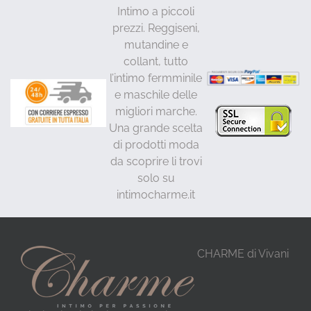
Intimo a piccoli
prezzi. Reggiseni,
mutandine e
collant, tutto
l’intimo fermminile
e maschile delle
migliori marche.
Una grande scelta
di prodotti moda
da scoprire li trovi
solo su
intimocharme.it
CHARME di Vivani