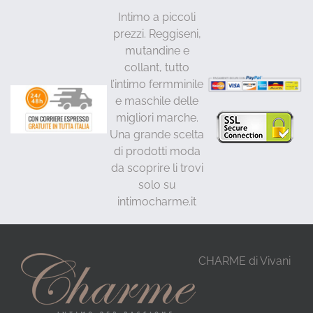
Intimo a piccoli
prezzi. Reggiseni,
mutandine e
collant, tutto
l’intimo fermminile
e maschile delle
migliori marche.
Una grande scelta
di prodotti moda
da scoprire li trovi
solo su
intimocharme.it
CHARME di Vivani