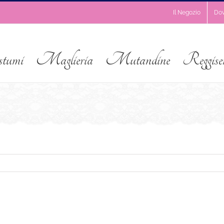
Il Negozio
Do
stumi
Maglieria
Mutandine
Reggise