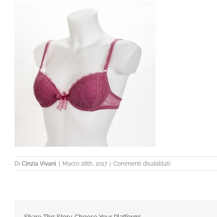
su
Di
Cinzia Vivani
|
Marzo 28th, 2017
|
Commenti disabilitati
_DSC5357-
2
Share This Story, Choose Your Platform!