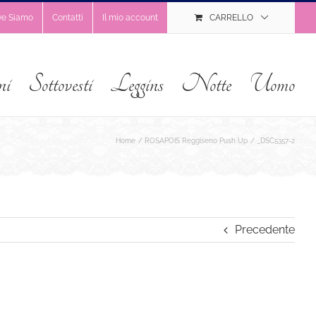
ve Siamo
Contatti
Il mio account
CARRELLO
ni
Sottovesti
Leggins
Notte
Uomo
Home
ROSAPOIS Reggiseno Push Up
_DSC5357-2
Precedente