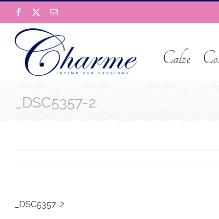
Salta
Facebook
X
Email
al
contenuto
Calze
Co
_DSC5357-2
_DSC5357-2