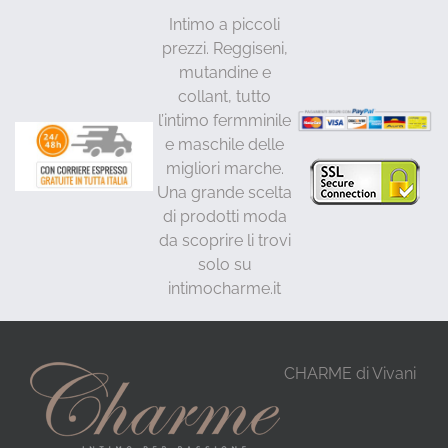
Intimo a piccoli
prezzi. Reggiseni,
mutandine e
collant, tutto
l’intimo fermminile
e maschile delle
migliori marche.
Una grande scelta
di prodotti moda
da scoprire li trovi
solo su
intimocharme.it
CHARME di Vivani