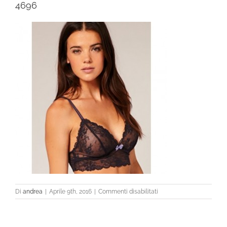
4696
su
Di
andrea
|
Aprile 9th, 2016
|
Commenti disabilitati
4696