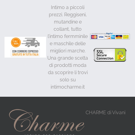
Intimo a piccoli
prezzi. Reggiseni,
mutandine e
collant, tutto
l’intimo fermminile
e maschile delle
migliori marche.
Una grande scelta
di prodotti moda
da scoprire li trovi
solo su
intimocharme.it
CHARME di Vivani