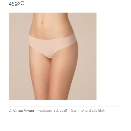
4592C
su
Di
Cinzia Vivani
|
Febbraio 3rd, 2018
|
Commenti disabilitati
4592C