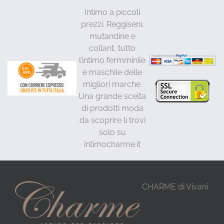
Intimo a piccoli
prezzi. Reggiseni,
mutandine e
collant, tutto
l’intimo fermminile
e maschile delle
migliori marche.
Una grande scelta
di prodotti moda
da scoprire li trovi
solo su
intimocharme.it
CHARME di Vivani