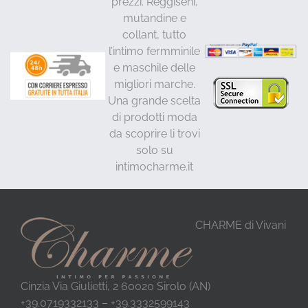
prezzi. Reggiseni,
mutandine e
collant, tutto
l’intimo fermminile
e maschile delle
migliori marche.
Una grande scelta
di prodotti moda
da scoprire li trovi
solo su
intimocharme.it
CHARME di Vivani
Cinzia Via Giulietti, 2 60020 Sirolo (AN)
+39.0719332133 – +39.3332599143