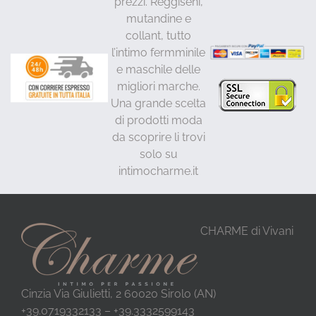
prezzi. Reggiseni,
mutandine e
collant, tutto
l’intimo fermminile
e maschile delle
migliori marche.
Una grande scelta
di prodotti moda
da scoprire li trovi
solo su
intimocharme.it
CHARME di Vivani
Cinzia Via Giulietti, 2 60020 Sirolo (AN)
+39.0719332133 – +39.3332599143