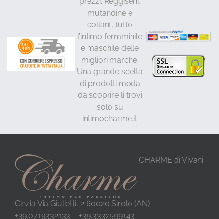
prezzi. Reggiseni,
mutandine e
collant, tutto
l’intimo fermminile
e maschile delle
migliori marche.
Una grande scelta
di prodotti moda
da scoprire li trovi
solo su
intimocharme.it
CHARME di Vivani
Cinzia Via Giulietti, 2 60020 Sirolo (AN)
+39.0719332133 – +39.3332599143