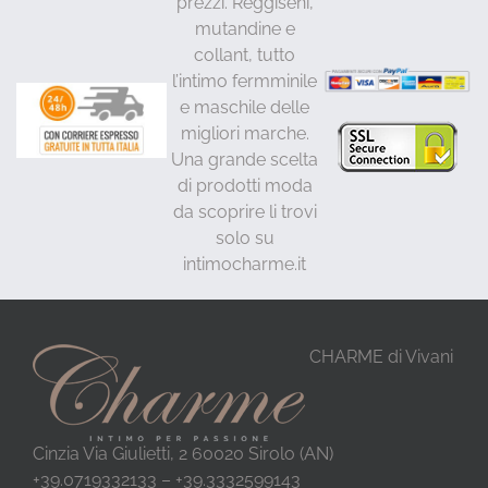
prezzi. Reggiseni,
mutandine e
collant, tutto
l’intimo fermminile
e maschile delle
migliori marche.
Una grande scelta
di prodotti moda
da scoprire li trovi
solo su
intimocharme.it
CHARME di Vivani
Cinzia Via Giulietti, 2 60020 Sirolo (AN)
+39.0719332133 – +39.3332599143