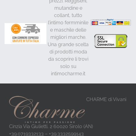
prezzi. Reggiseni,
mutandine e
collant, tutto
l’intimo fermminile
e maschile delle
migliori marche.
Una grande scelta
di prodotti moda
da scoprire li trovi
solo su
intimocharme.it
CHARME di Vivani
Cinzia Via Giulietti, 2 60020 Sirolo (AN)
+39.0719332133 – +39.3332599143