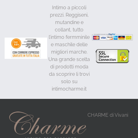
Intimo a piccoli
prezzi. Reggiseni,
mutandine e
collant, tutto
l’intimo fermminile
e maschile delle
migliori marche.
Una grande scelta
di prodotti moda
da scoprire li trovi
solo su
intimocharme.it
CHARME di Vivani