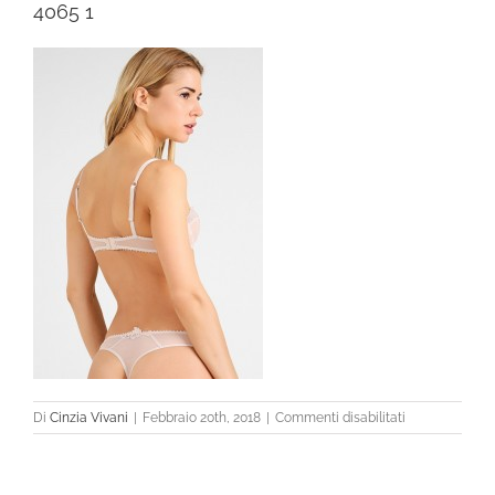
4065 1
su
Di
Cinzia Vivani
|
Febbraio 20th, 2018
|
Commenti disabilitati
4065
1