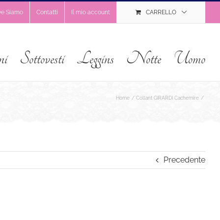
ve Siamo
Contatti
Il mio account
CARRELLO
ni
Sottovesti
Leggins
Notte
Uomo
Home
Collant GIRARDI Cachemire
Precedente