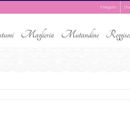
Il Negozio
Do
stumi
Maglieria
Mutandine
Reggise