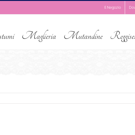
Il Negozio
Do
stumi
Maglieria
Mutandine
Reggise