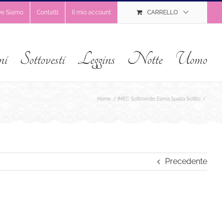
ve Siamo
Contatti
Il mio account
CARRELLO
ni
Sottovesti
Leggins
Notte
Uomo
Home
IMEC Sottoveste Elena Spalla Sottile
Precedente