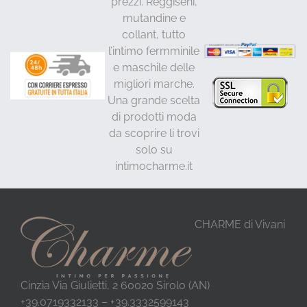
prezzi. Reggiseni,
mutandine e
collant, tutto
l’intimo fermminile
e maschile delle
migliori marche.
Una grande scelta
di prodotti moda
da scoprire li trovi
solo su
intimocharme.it
CHARME di Vivani
Cinzia Via Giulietti, 2 60020 Sirolo (AN)
+39.0719332133 – +39.3332599143