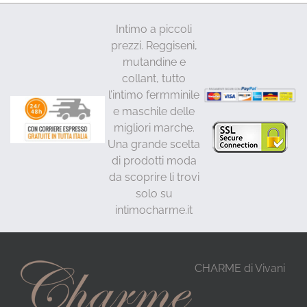
Intimo a piccoli
prezzi. Reggiseni,
mutandine e
collant, tutto
l’intimo fermminile
e maschile delle
migliori marche.
Una grande scelta
di prodotti moda
da scoprire li trovi
solo su
intimocharme.it
CHARME di Vivani