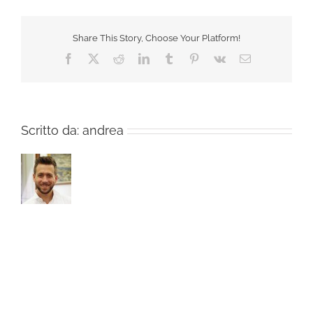
chantelle-
africa-
32a
Share This Story, Choose Your Platform!
Facebook
X
Reddit
LinkedIn
Tumblr
Pinterest
Vk
Email
Scritto da:
andrea