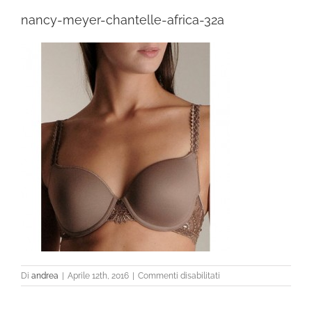
nancy-meyer-chantelle-africa-32a
su
Di
andrea
|
Aprile 12th, 2016
|
Commenti disabilitati
nancy-
meyer-