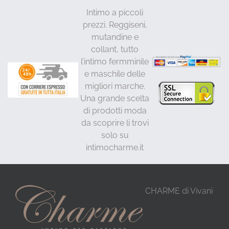
Intimo a piccoli
prezzi. Reggiseni,
mutandine e
collant, tutto
l’intimo fermminile
e maschile delle
migliori marche.
Una grande scelta
di prodotti moda
da scoprire li trovi
solo su
intimocharme.it
CHARME di Vivani