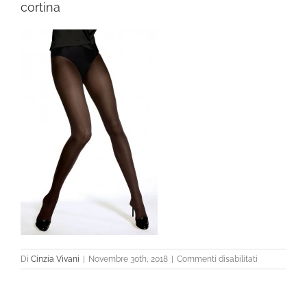
cortina
su
Di
Cinzia Vivani
|
Novembre 30th, 2018
|
Commenti disabilitati
cortina