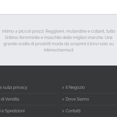
Intimo a piccoli prezzi. Reggiseni, mutandine e collant, tutto
l’intimo fermminile e maschile delle migliori marche. Una
grande scelta di prodotti moda da scoprire li trovi solo su
intimocharme.it
a sulla privacy
Il Negozio
 di Vendita
Dove Siamo
 e Spedizioni
Contatti