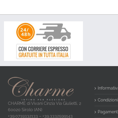
Informativ
Condizioni
CHARME di Vivani Cinzia Via Giulietti, 2
60020 Sirolo (AN)
Pagamenti
+39.0719332133 – +39.3332599143