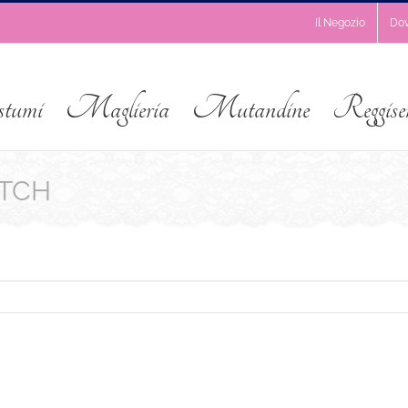
Il Negozio
Do
stumi
Maglieria
Mutandine
Reggise
ETCH