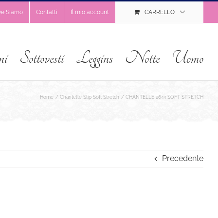
ve Siamo
Contatti
Il mio account
CARRELLO
ni
Sottovesti
Leggins
Notte
Uomo
Home
Chantelle Slip Soft Stretch
CHANTELLE 2644 SOFT STRETCH
Precedente