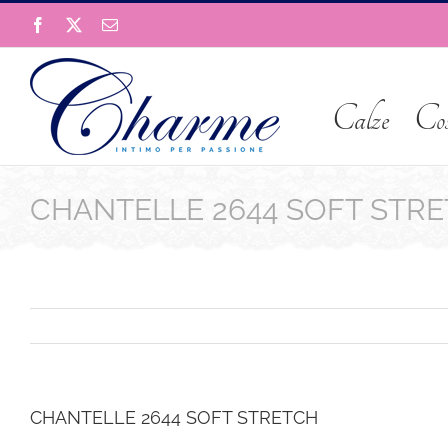
Salta
Facebook
X
Email
al
contenuto
Calze
Co
CHANTELLE 2644 SOFT STR
CHANTELLE 2644 SOFT STRETCH