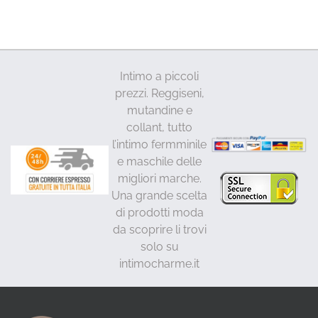
Intimo a piccoli
prezzi. Reggiseni,
mutandine e
collant, tutto
l’intimo fermminile
e maschile delle
migliori marche.
Una grande scelta
di prodotti moda
da scoprire li trovi
solo su
intimocharme.it