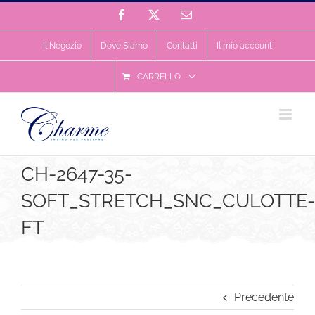
Salta
Facebook
X
Email
al
contenuto
Il Negozio
Dove Siamo
Contatti
Il mio account
CARRELLO
CH-2647-35-
SOFT_STRETCH_SNC_CULOTTE-
FT
Precedente