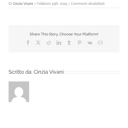
su
Di
Cinzia Vivani
|
Febbraio 19th, 2019
|
Commenti disabilitati
CH-
2647-
35-
SOFT_STRETC
FT
Share This Story, Choose Your Platform!
Facebook
X
Reddit
LinkedIn
Tumblr
Pinterest
Vk
Email
Scritto da:
Cinzia Vivani