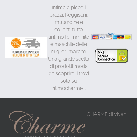
Intimo a piccoli
prezzi. Reggiseni,
mutandine e
collant, tutto
l’intimo fermminile
e maschile delle
migliori marche.
Una grande scelta
di prodotti moda
da scoprire li trovi
solo su
intimocharme.it
CHARME di Vivani