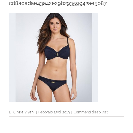
cd8adadae43a42e29b29359942ae5b87
su
Di
Cinzia Vivani
|
Febbraio 23rd, 2019
|
Commenti disabilitati
cd8adadae43a