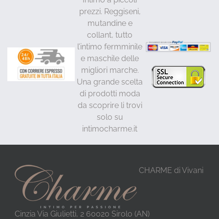
prezzi. Reggiseni,
mutandine e
collant, tutto
l’intimo fermminile
e maschile delle
migliori marche.
Una grande scelta
di prodotti moda
da scoprire li trovi
solo su
intimocharme.it
CHARME di Vivani
Cinzia Via Giulietti, 2 60020 Sirolo (AN)