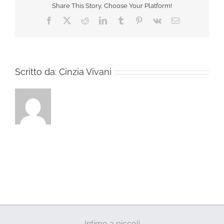
Share This Story, Choose Your Platform!
Facebook
X
Reddit
LinkedIn
Tumblr
Pinterest
Vk
Email
Scritto da:
Cinzia Vivani
Intimo a piccoli