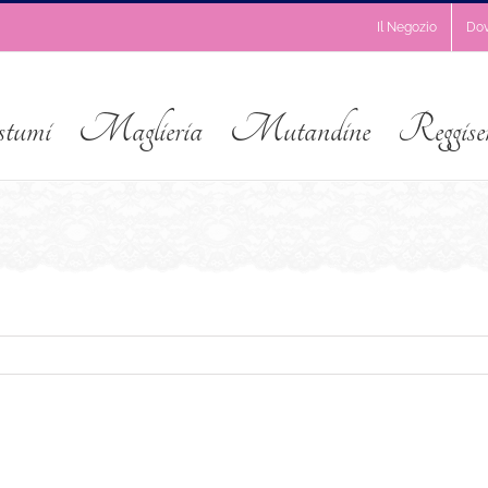
Il Negozio
Do
stumi
Maglieria
Mutandine
Reggise