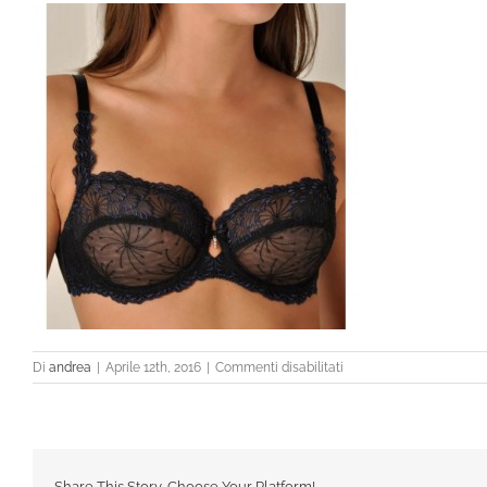
su
Di
andrea
|
Aprile 12th, 2016
|
Commenti disabilitati
3995_n
Share This Story, Choose Your Platform!