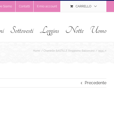
ve Siamo
Contatti
Il mio account
CARRELLO
ni
Sottovesti
Leggins
Notte
Uomo
Home
Chantelle BASTILLE Reggiseno Balconcino
3995_n
Precedente