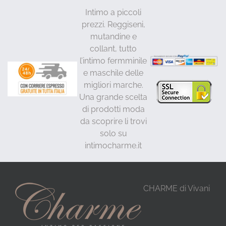
Intimo a piccoli
prezzi. Reggiseni,
mutandine e
collant, tutto
l’intimo fermminile
e maschile delle
migliori marche.
Una grande scelta
di prodotti moda
da scoprire li trovi
solo su
intimocharme.it
CHARME di Vivani