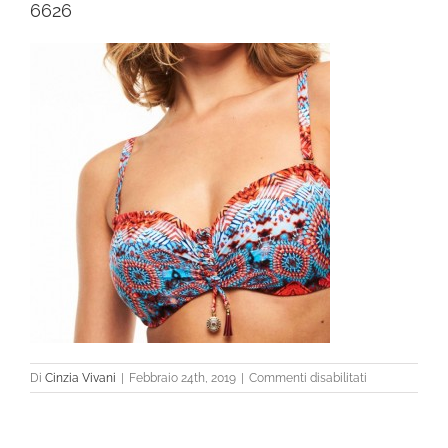
6626
su
Di
Cinzia Vivani
|
Febbraio 24th, 2019
|
Commenti disabilitati
6626