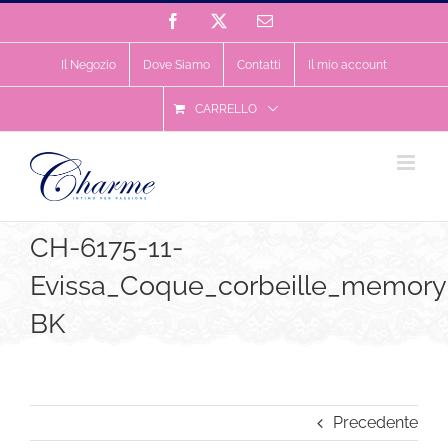
Salta
Facebook
X
Email
al
contenuto
Il Negozio
Dove Siamo
Contatti
Il mio account
CARRELLO
CH-6175-11-
Evissa_Coque_corbeille_memory
BK
Precedente