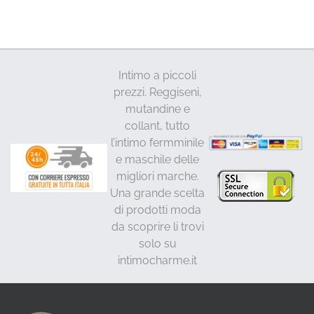
Intimo a piccoli
prezzi. Reggiseni,
mutandine e
collant, tutto
l’intimo fermminile
e maschile delle
migliori marche.
Una grande scelta
di prodotti moda
da scoprire li trovi
solo su
intimocharme.it