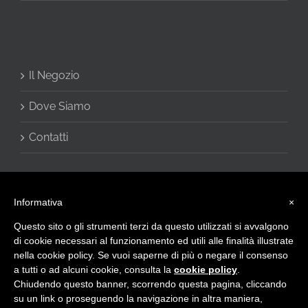
Il Negozio
Dove Siamo
Contatti
Informativa
×
Questo sito o gli strumenti terzi da questo utilizzati si avvalgono
di cookie necessari al funzionamento ed utili alle finalità illustrate
nella cookie policy. Se vuoi saperne di più o negare il consenso
a tutti o ad alcuni cookie, consulta la
cookie policy
.
© 2016 - CHARME di Vivani Cinzia - Via Giulietti, 2 60020 Sirolo (AN) -
Chiudendo questo banner, scorrendo questa pagina, cliccando
Privacy Policy
-
info@intimocharme.it
- +39.0719332133 -
+39.3332599143 - P.I. IT02423120423
su un link o proseguendo la navigazione in altra maniera,