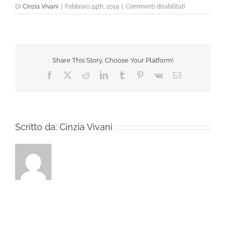
su
Di
Cinzia Vivani
|
Febbraio 24th, 2019
|
Commenti disabilitati
CH-
6175-
11-
Evissa_Coque_
BK
Share This Story, Choose Your Platform!
Facebook
X
Reddit
LinkedIn
Tumblr
Pinterest
Vk
Email
Scritto da:
Cinzia Vivani