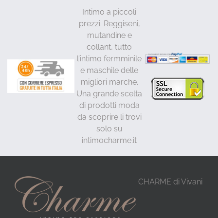
Intimo a piccoli
prezzi. Reggiseni,
mutandine e
collant, tutto
l’intimo fermminile
e maschile delle
migliori marche.
Una grande scelta
di prodotti moda
da scoprire li trovi
solo su
intimocharme.it
CHARME di Vivani