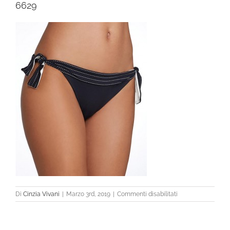
6629
su
Di
Cinzia Vivani
|
Marzo 3rd, 2019
|
Commenti disabilitati
6629