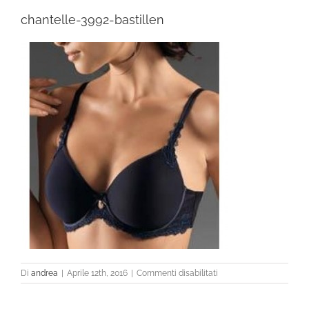
chantelle-3992-bastillen
su
Di
andrea
|
Aprile 12th, 2016
|
Commenti disabilitati
chantelle-
3992-