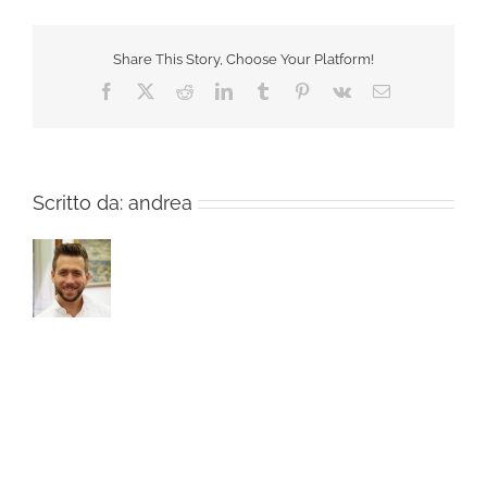
bastillen
Share This Story, Choose Your Platform!
Facebook
X
Reddit
LinkedIn
Tumblr
Pinterest
Vk
Email
Scritto da:
andrea