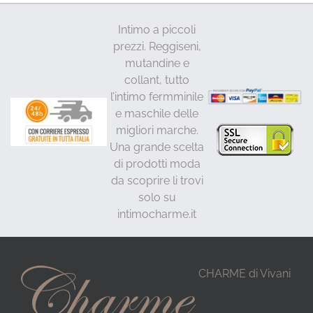
Intimo a piccoli
prezzi. Reggiseni,
mutandine e
collant, tutto
l’intimo fermminile
e maschile delle
migliori marche.
Una grande scelta
di prodotti moda
da scoprire li trovi
solo su
intimocharme.it
CHARME di Vivani