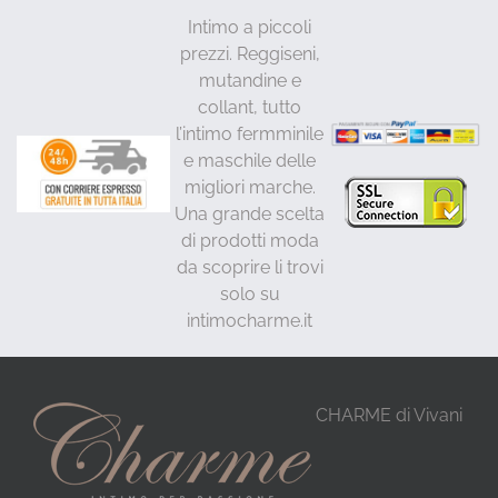
Intimo a piccoli
prezzi. Reggiseni,
mutandine e
collant, tutto
l’intimo fermminile
e maschile delle
migliori marche.
Una grande scelta
di prodotti moda
da scoprire li trovi
solo su
intimocharme.it
CHARME di Vivani