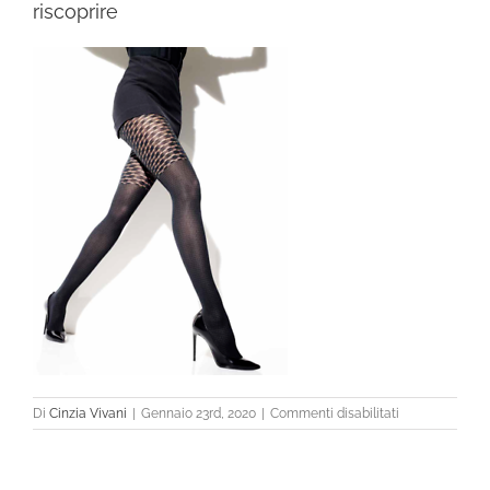
riscoprire
su
Di
Cinzia Vivani
|
Gennaio 23rd, 2020
|
Commenti disabilitati
riscoprire