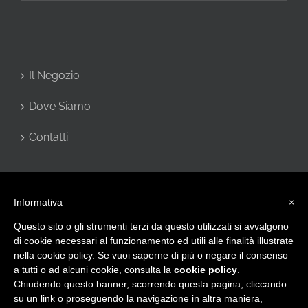
Il Negozio
Dove Siamo
Contatti
Informativa
×
Questo sito o gli strumenti terzi da questo utilizzati si avvalgono
di cookie necessari al funzionamento ed utili alle finalità illustrate
nella cookie policy. Se vuoi saperne di più o negare il consenso
a tutti o ad alcuni cookie, consulta la
cookie policy
.
© 2016 - CHARME di Vivani Cinzia - Via Giulietti, 2 60020 Sirolo (AN) -
Chiudendo questo banner, scorrendo questa pagina, cliccando
Privacy Policy
-
info@intimocharme.it
- +39.0719332133 -
+39.3332599143 - P.I. IT02423120423
su un link o proseguendo la navigazione in altra maniera,