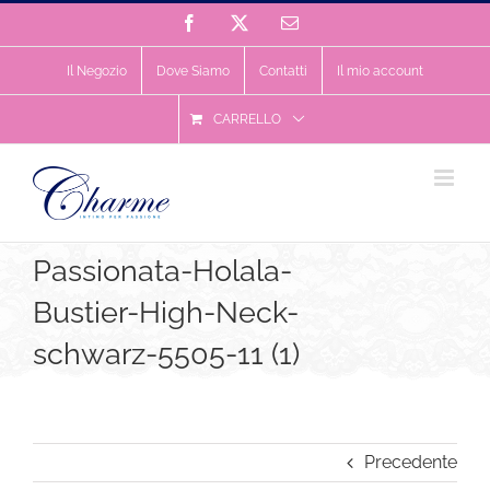
Salta
Facebook
X
Email
al
contenuto
Il Negozio
Dove Siamo
Contatti
Il mio account
CARRELLO
Passionata-Holala-
Bustier-High-Neck-
schwarz-5505-11 (1)
Precedente