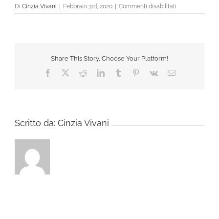
su
Di
Cinzia Vivani
|
Febbraio 3rd, 2020
|
Commenti disabilitati
Passionata-
Holala-
Bustier-
High-
Neck-
Share This Story, Choose Your Platform!
schwarz-
5505-
Facebook
X
Reddit
LinkedIn
Tumblr
Pinterest
Vk
Email
11
(1)
Scritto da:
Cinzia Vivani