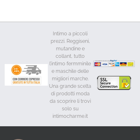
Intimo a piccoli
prezzi. Reggiseni,
mutandine e
collant, tutto
l’intimo fermminile
e maschile delle
migliori marche.
Una grande scelta
di prodotti moda
da scoprire li trovi
solo su
intimocharme.it