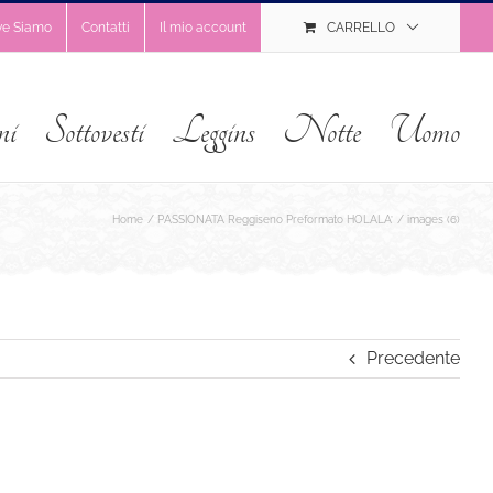
ve Siamo
Contatti
Il mio account
CARRELLO
ni
Sottovesti
Leggins
Notte
Uomo
Home
PASSIONATA Reggiseno Preformato HOLALA’
images (6)
Precedente