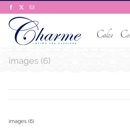
Salta
Facebook
X
Email
al
contenuto
Calze
Co
images (6)
images (6)