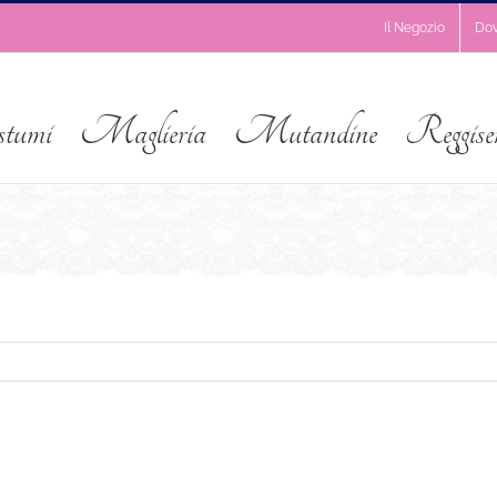
Il Negozio
Do
stumi
Maglieria
Mutandine
Reggise