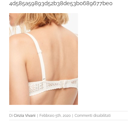
4d585a59893d52b38de53b0689677be0
su
Di
Cinzia Vivani
|
Febbraio 5th, 2020
|
Commenti disabilitati
4d585a59893d