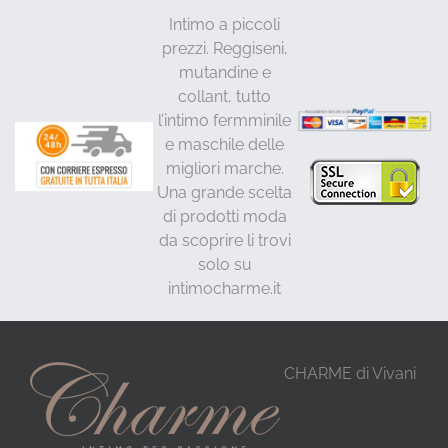
Intimo a piccoli
prezzi. Reggiseni,
mutandine e
collant, tutto
l’intimo fermminile
e maschile delle
migliori marche.
Una grande scelta
di prodotti moda
da scoprire li trovi
solo su
intimocharme.it
CHARME di Vivani