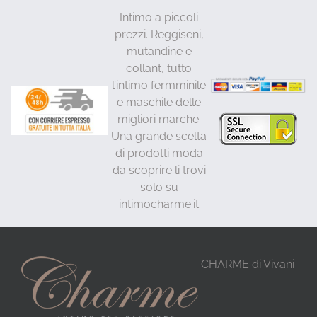
Intimo a piccoli
prezzi. Reggiseni,
mutandine e
collant, tutto
l’intimo fermminile
e maschile delle
migliori marche.
Una grande scelta
di prodotti moda
da scoprire li trovi
solo su
intimocharme.it
CHARME di Vivani