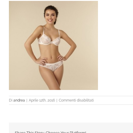
su
Di
andrea
|
Aprile 12th, 2016
|
Commenti disabilitati
5541_intero
Share This Story, Choose Your Platform!