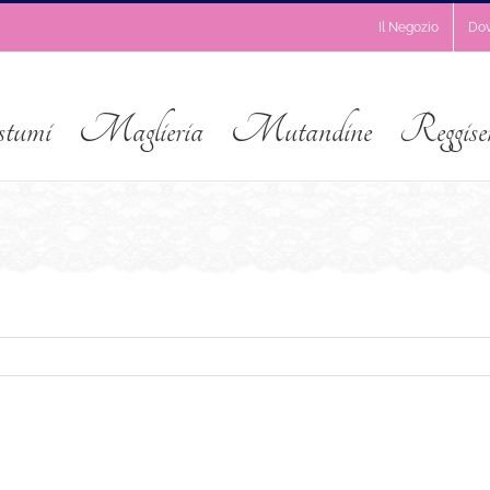
Il Negozio
Do
stumi
Maglieria
Mutandine
Reggise