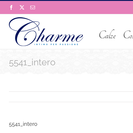
Salta
Facebook
X
Email
al
contenuto
Calze
Co
5541_intero
5541_intero