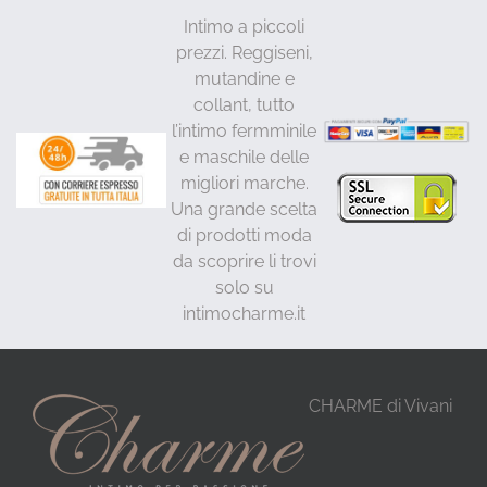
Intimo a piccoli
prezzi. Reggiseni,
mutandine e
collant, tutto
l’intimo fermminile
e maschile delle
migliori marche.
Una grande scelta
di prodotti moda
da scoprire li trovi
solo su
intimocharme.it
CHARME di Vivani