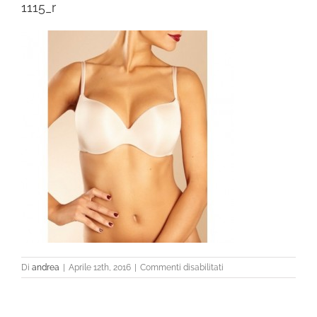
1115_r
su
Di
andrea
|
Aprile 12th, 2016
|
Commenti disabilitati
1115_r