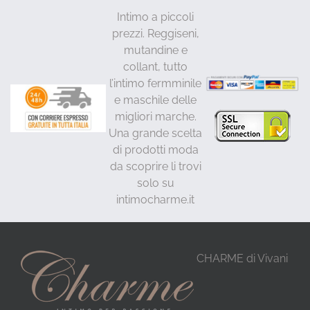
Intimo a piccoli
prezzi. Reggiseni,
mutandine e
collant, tutto
l’intimo fermminile
e maschile delle
migliori marche.
Una grande scelta
di prodotti moda
da scoprire li trovi
solo su
intimocharme.it
CHARME di Vivani