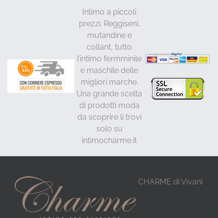
Intimo a piccoli
prezzi. Reggiseni,
mutandine e
collant, tutto
l’intimo fermminile
e maschile delle
migliori marche.
Una grande scelta
di prodotti moda
da scoprire li trovi
solo su
intimocharme.it
CHARME di Vivani