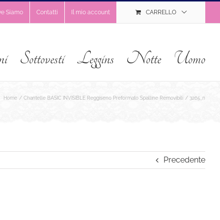
ve Siamo
Contatti
Il mio account
CARRELLO
ni
Sottovesti
Leggins
Notte
Uomo
Home
Chantelle BASIC INVISIBLE Reggiseno Preformato Spalline Removibili
3265_n
Precedente