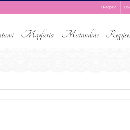
Il Negozio
Do
stumi
Maglieria
Mutandine
Reggise