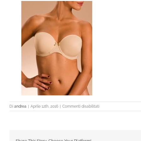
su
Di
andrea
|
Aprile 12th, 2016
|
Commenti disabilitati
3265_n
Share This Story, Choose Your Platform!