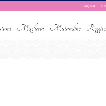
Il Negozio
Do
stumi
Maglieria
Mutandine
Reggise