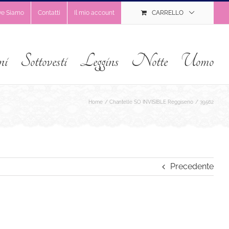
ve Siamo
Contatti
Il mio account
CARRELLO
ni
Sottovesti
Leggins
Notte
Uomo
Home
Chantelle SO INVISIBLE Reggiseno
39562
Precedente