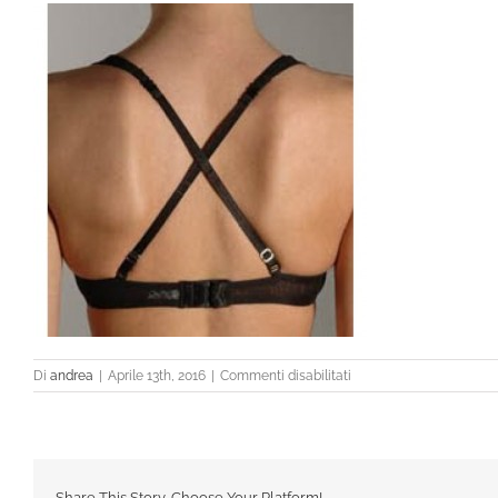
su
Di
andrea
|
Aprile 13th, 2016
|
Commenti disabilitati
39562
Share This Story, Choose Your Platform!