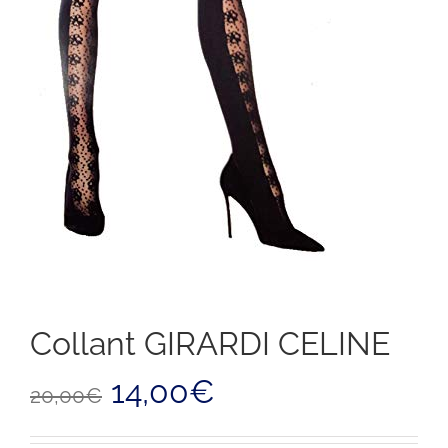
Collant GIRARDI CELINE
Il
Il
14,00
€
20,00
€
prezzo
prezzo
originale
attuale