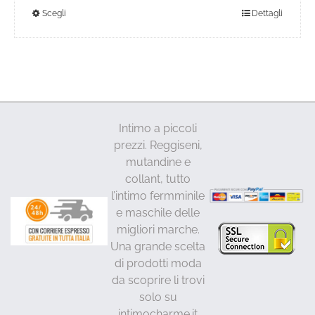
Questo
Scegli
Dettagli
prodotto
ha
più
varianti.
Le
opzioni
Intimo a piccoli
possono
prezzi. Reggiseni,
essere
mutandine e
scelte
collant, tutto
nella
l’intimo fermminile
pagina
e maschile delle
del
migliori marche.
prodotto
Una grande scelta
di prodotti moda
da scoprire li trovi
solo su
intimocharme.it