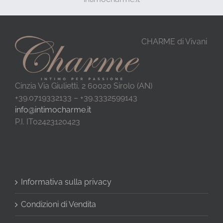
CHARME di Vivani
Cinzia Via Giulietti, 2 60020 Sirolo (AN)
+39.0719332133 – +39.3332599143
info@intimocharme.it
P.I. IT02423120423
Informativa sulla privacy
Condizioni di Vendita