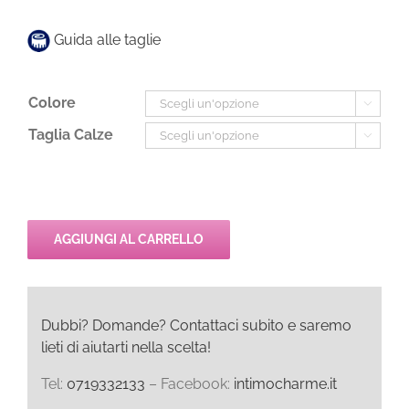
era:
è:
20,00€.
14,00€.
Guida alle taglie
Colore

Taglia Calze

AGGIUNGI AL CARRELLO
Dubbi? Domande? Contattaci subito e saremo
lieti di aiutarti nella scelta!
Tel:
0719332133
– Facebook:
intimocharme.it