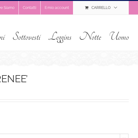
ve Siamo
Contatti
Il mio account
CARRELLO
ni
Sottovesti
Leggins
Notte
Uomo
RENEE’