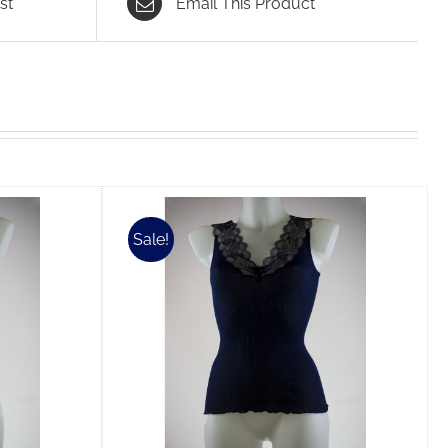
st
Email This Product
Sale!