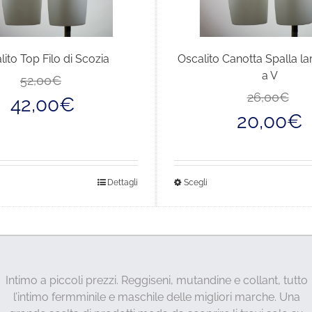
lito Top Filo di Scozia
Oscalito Canotta Spalla la
a V
Il
Il
52,00
€
prezzo
prezzo
26,00
€
42,00
€
originale
attuale
20,00
€
era:
è:
52,00€.
42,00€.
sto
Questo
Dettagli
Scegli
dotto
prodotto
ha
più
anti.
varianti.
Le
Intimo a piccoli prezzi. Reggiseni, mutandine e collant, tutto
ioni
opzioni
l’intimo fermminile e maschile delle migliori marche. Una
sono
possono