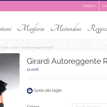
Il Negozio
Do
stumi
Maglieria
Mutandine
Reggise
Donna
Calze
Girardi Autoreggente RENEE’
Girardi Autoreggente 
12,00
€
Guida alle taglie
Colore