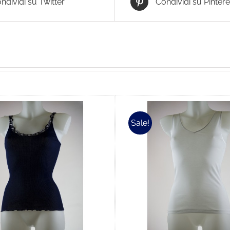
ndividi su Twitter
Condividi su Pintere
Sale!