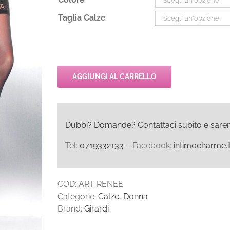
Taglia Calze
AGGIUNGI AL CARRELLO
Dubbi? Domande? Contattaci subito e saremo l
Tel:
0719332133
– Facebook:
intimocharme.i
COD:
ART RENEE
Categorie:
Calze
,
Donna
Brand:
Girardi