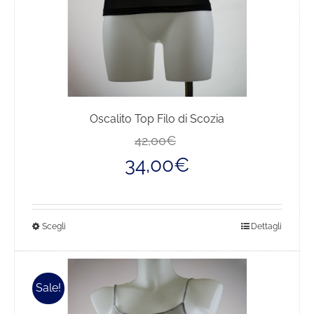
prodotto
Oscalito Top Filo di Scozia
Il
Il
42,00
€
prezzo
prezzo
34,00
€
originale
attuale
era:
è:
42,00€.
34,00€.
Questo
Scegli
Dettagli
prodotto
ha
più
Sale!
varianti.
Le