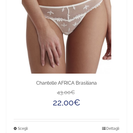
Chantelle AFRICA Brasiliana
Il
Il
43,00
€
prezzo
prezzo
22,00
€
originale
attuale
era:
è:
43,00€.
22,00€.
Questo
Scegli
Dettagli