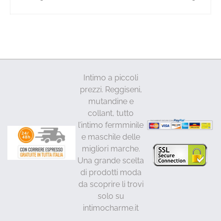
a
prodotto
27,00€
ha
più
varianti.
Le
opzioni
Intimo a piccoli
possono
prezzi. Reggiseni,
essere
mutandine e
scelte
collant, tutto
nella
l’intimo fermminile
pagina
e maschile delle
del
migliori marche.
prodotto
Una grande scelta
di prodotti moda
da scoprire li trovi
solo su
intimocharme.it