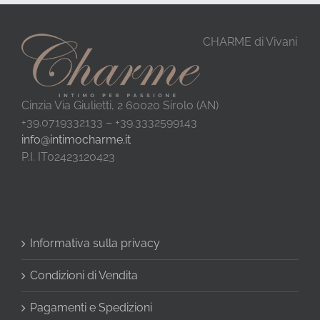
CHARME di Vivani
Cinzia Via Giulietti, 2 60020 Sirolo (AN)
+39.0719332133 – +39.3332599143
info@intimocharme.it
P.I. IT02423120423
Informativa sulla privacy
Condizioni di Vendita
Pagamenti e Spedizioni