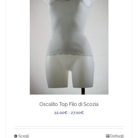
opzioni
possono
essere
scelte
nella
pagina
del
prodotto
Oscalito Top Filo di Scozia
Fascia
22,00
€
-
27,00
€
di
prezzo:
da
Questo
Scegli
Dettagli
22,00€