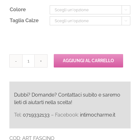
Colore

Taglia Calze

AGGIUNGI AL CARRELLO
Girardi
Collant
FASCINO
quantità
Dubbi? Domande? Contattaci subito e saremo
lieti di aiutarti nella scelta!
Tel:
0719332133
– Facebook:
intimocharme.it
COD:
ART FASCINO