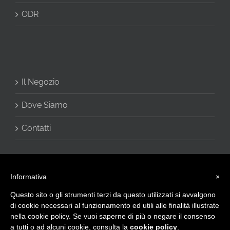
ODR
Il Negozio
Dove Siamo
Contatti
Informativa
×
Questo sito o gli strumenti terzi da questo utilizzati si avvalgono
di cookie necessari al funzionamento ed utili alle finalità illustrate
nella cookie policy. Se vuoi saperne di più o negare il consenso
a tutti o ad alcuni cookie, consulta la
cookie policy
.
© 2016 - CHARME di Vivani Cinzia - Via Giulietti, 2 60020 Sirolo (AN) -