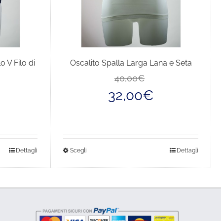
o V Filo di
Oscalito Spalla Larga Lana e Seta
Il
Il
40,00
€
prezzo
prezzo
Il
Il
32,00
€
originale
attuale
prezzo
prezzo
era:
è:
originale
attuale
40,00€.
32,00€.
era:
è:
75,00€.
60,00€.
Questo
Dettagli
Scegli
Dettagli
prodotto
ha
più
varianti.
Le