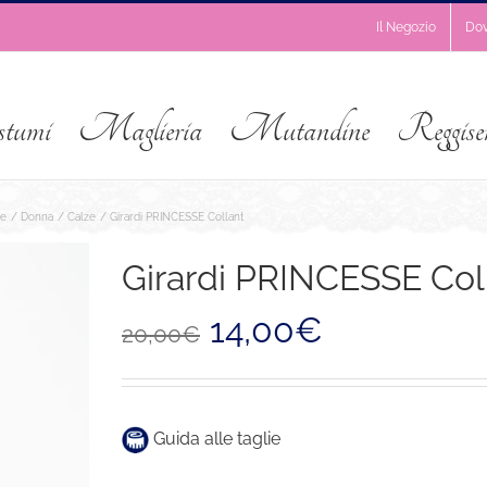
Il Negozio
Do
stumi
Maglieria
Mutandine
Reggise
e
Donna
Calze
Girardi PRINCESSE Collant
Girardi PRINCESSE Col
Il
Il
14,00
€
20,00
€
prezzo
prezzo
originale
attuale
era:
è:
20,00€.
14,00€.
Guida alle taglie