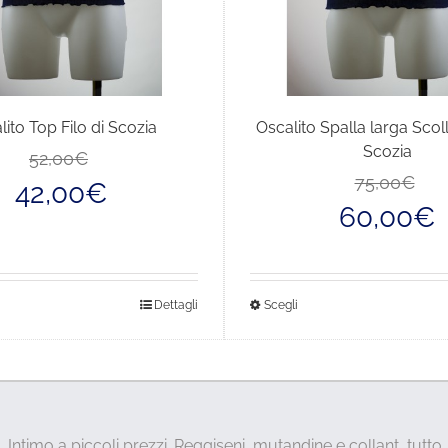
lito Top Filo di Scozia
Oscalito Spalla larga Scoll
Scozia
Il
Il
52,00
€
prezzo
prezzo
75,00
€
42,00
€
originale
attuale
60,00
€
era:
è:
52,00€.
42,00€.
sto
Questo
Dettagli
Scegli
dotto
prodotto
ha
più
anti.
varianti.
Le
Intimo a piccoli prezzi. Reggiseni, mutandine e collant, tutto