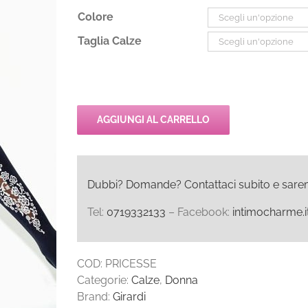
Colore
Taglia Calze
AGGIUNGI AL CARRELLO
Dubbi? Domande? Contattaci subito e saremo l
Tel:
0719332133
– Facebook:
intimocharme.i
COD:
PRICESSE
Categorie:
Calze
,
Donna
Brand:
Girardi