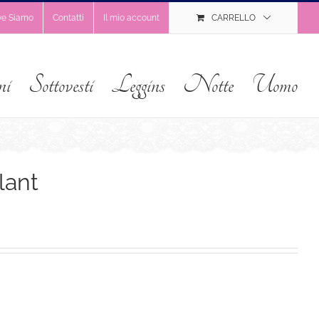
ve Siamo
Contatti
Il mio account
CARRELLO
ni
Sottovesti
Leggins
Notte
Uomo
lant