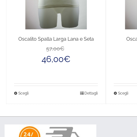
Oscalito Spalla Larga Lana e Seta
Osca
Il
Il
57,00
€
prezzo
prezzo
46,00
€
originale
attuale
era:
è:
57,00€.
46,00€.
Questo
Que
Scegli
Dettagli
Scegli
prodotto
pro
ha
ha
più
più
varianti.
vari
Le
Le