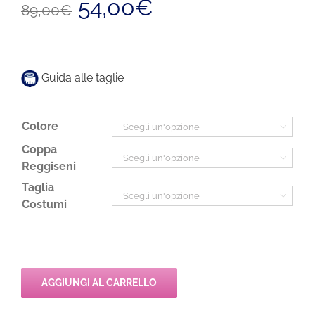
54,00
€
89,00
€
prezzo
prezzo
originale
attuale
era:
è:
89,00€.
54,00€.
Guida alle taglie
Colore

Coppa

Reggiseni
Taglia

Costumi
AGGIUNGI AL CARRELLO