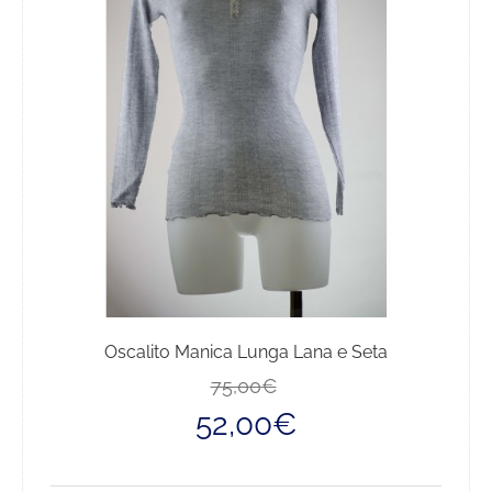
opzioni
possono
essere
scelte
nella
pagina
del
prodotto
Oscalito Manica Lunga Lana e Seta
Il
Il
75,00
€
prezzo
prezzo
52,00
€
originale
attuale
era:
è:
75,00€.
52,00€.