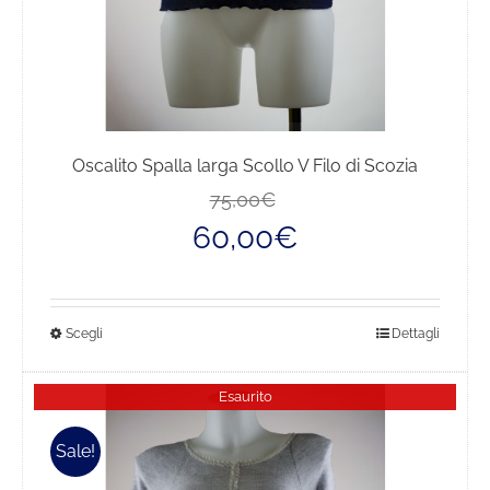
prodotto
Oscalito Spalla larga Scollo V Filo di Scozia
Il
Il
75,00
€
prezzo
prezzo
60,00
€
originale
attuale
era:
è:
75,00€.
60,00€.
Questo
Scegli
Dettagli
prodotto
ha
Esaurito
più
varianti.
Sale!
Le