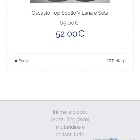
Oscalito Top Scollo V Lana e Seta
Il
Il
65,00
€
prezzo
prezzo
52,00
€
originale
attuale
era:
è:
65,00€.
52,00€.
Questo
Scegli
Dettagli
prodotto
ha
più
varianti.
Le
opzioni
Intimo a piccoli
possono
prezzi. Reggiseni,
essere
mutandine e
scelte
collant, tutto
nella