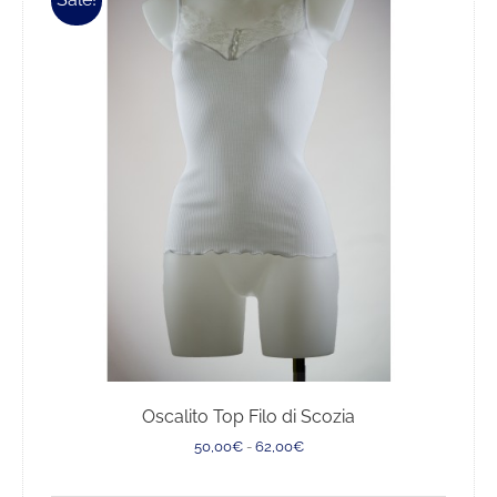
varianti.
Le
opzioni
possono
essere
scelte
nella
pagina
del
prodotto
Oscalito Top Filo di Scozia
Fascia
50,00
€
-
62,00
€
di
prezzo: