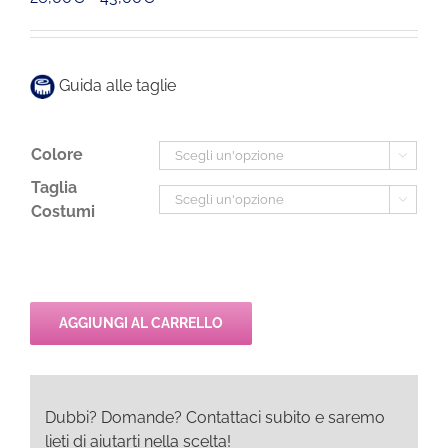
di
prezzo:
da
Guida alle taglie
26,00€
a
43,00€
Colore

Taglia

Costumi
AGGIUNGI AL CARRELLO
Dubbi? Domande? Contattaci subito e saremo
lieti di aiutarti nella scelta!