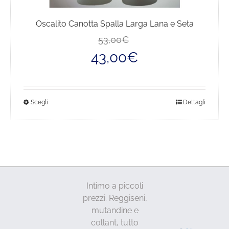
Oscalito Canotta Spalla Larga Lana e Seta
Il
Il
53,00
€
prezzo
prezzo
43,00
€
originale
attuale
era:
è:
53,00€.
43,00€.
Questo
Scegli
Dettagli
prodotto
ha
più
varianti.
Le
opzioni
Intimo a piccoli
possono
prezzi. Reggiseni,
essere
mutandine e
scelte
collant, tutto
nella