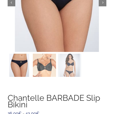
Chantelle BARBADE Slip
Bikini
Fascia
26,00
€
-
43,00
€