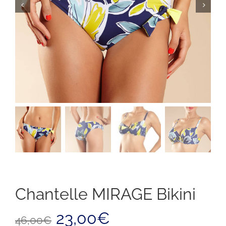
Chantelle MIRAGE Bikini
Il
Il
23,00
€
46,00
€
prezzo
prezzo