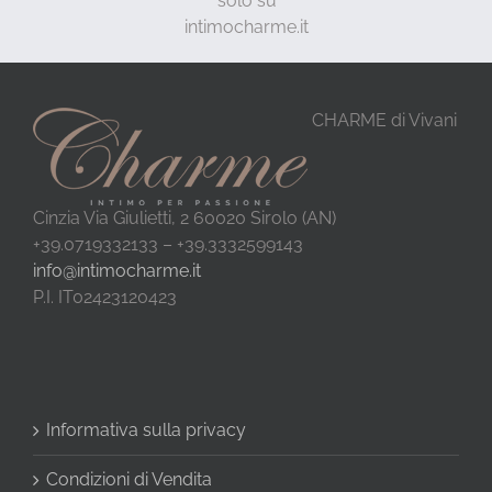
solo su
intimocharme.it
CHARME di Vivani
Cinzia Via Giulietti, 2 60020 Sirolo (AN)
+39.0719332133 – +39.3332599143
info@intimocharme.it
P.I. IT02423120423
Informativa sulla privacy
Condizioni di Vendita