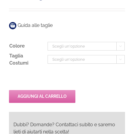
originale
attuale
era:
è:
46,00€.
23,00€.
Guida alle taglie
Colore

Taglia

Costumi
AGGIUNGI AL CARRELLO
Dubbi? Domande? Contattaci subito e saremo
lieti di aiutarti nella scelta!