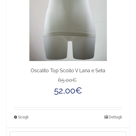
nella
pagina
del
prodotto
Oscalito Top Scollo V Lana e Seta
Il
Il
65,00
€
prezzo
prezzo
52,00
€
originale
attuale
era:
è:
65,00€.
52,00€.
Questo
Scegli
Dettagli
prodotto
ha