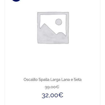
Oscalito Spalla Larga Lana e Seta
Il
Il
39,00
€
prezzo
prezzo
32,00
€
originale
attuale
era:
è:
39,00€.
32,00€.