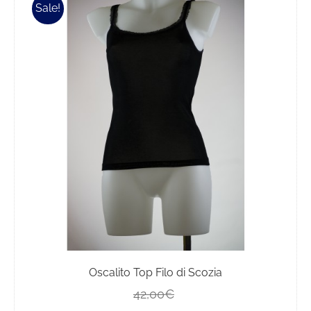
Sale!
Oscalito Top Filo di Scozia
Il
Il
42,00
€
prezzo
prezzo