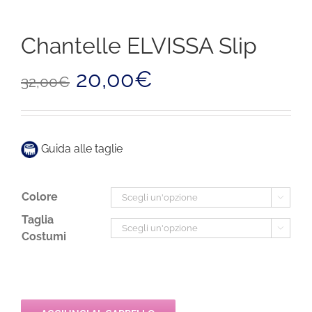
Chantelle ELVISSA Slip
Il
Il
20,00
€
32,00
€
prezzo
prezzo
originale
attuale
era:
è:
32,00€.
20,00€.
Guida alle taglie
Colore

Taglia

Costumi