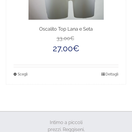
Oscalito Top Lana e Seta
Il
Il
33,00
€
prezzo
prezzo
27,00
€
originale
attuale
era:
è:
33,00€.
27,00€.
Questo
Scegli
Dettagli
prodotto
ha
più
varianti.
Le
opzioni
Intimo a piccoli
possono
prezzi. Reggiseni,
essere